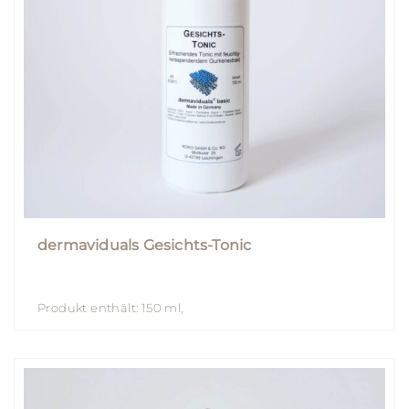
dermaviduals Gesichts-Tonic
Produkt enthält: 150
ml