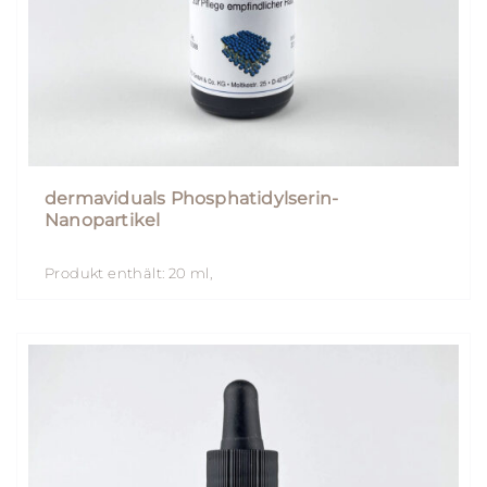
dermaviduals Phosphatidylserin-
Nanopartikel
Produkt enthält: 20
ml